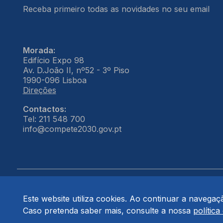
Receba primeiro todas as novidades no seu email
Morada:
Edifício Expo 98
Av. D.João II, nº52 - 3º Piso
1990-096 Lisboa
Direções
Contactos:
Tel: 211 548 700
info@compete2030.gov.pt
Este website utiliza cookies. Ao continuar a navegação
© COMPETE 2030. Todos os direitos reservados.
Caso pretenda saber mais, consulte a nossa
política