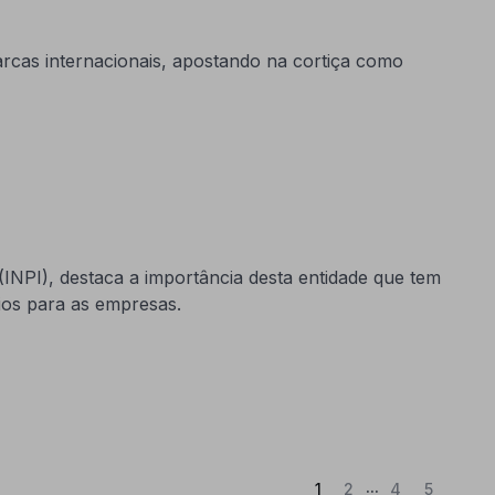
cas internacionais, apostando na cortiça como
INPI), destaca a importância desta entidade que tem
ios para as empresas.
...
(Atual)
1
2
4
5