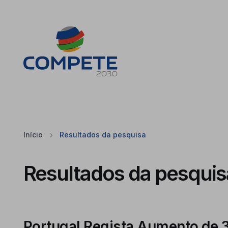
Saltar para o conteúdo principal da página
Cookies
Início
Resultados da pesquisa
Resultados da pesquis
Portugal Regista Aumento de 