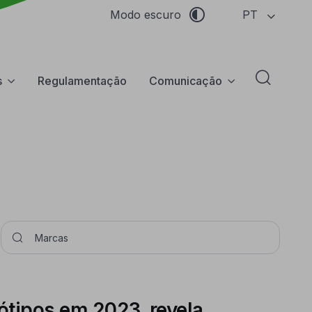
PT
Modo escuro
s
Regulamentação
Comunicação
Abrir f
Pesquisar
tipos em 2023, revela