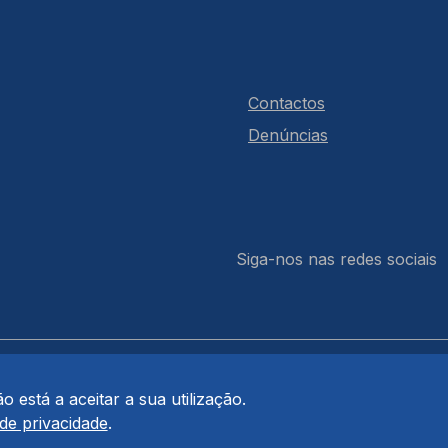
Contactos
Denúncias
Siga-nos nas redes sociais
 está a aceitar a sua utilização.
 de privacidade
.