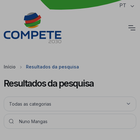
Saltar para o conteúdo principal da página
PT
Cookies
Início
Resultados da pesquisa
Resultados da pesquisa
Pesquisar