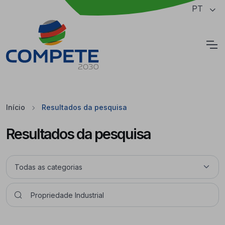
Saltar para o conteúdo principal da página
PT
Cookies
Início
Resultados da pesquisa
Resultados da pesquisa
Pesquisar