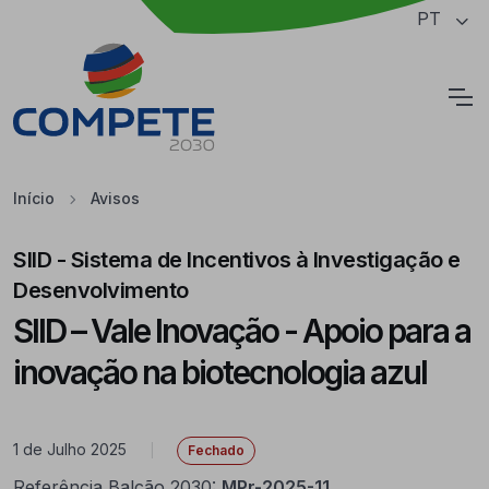
Saltar para o conteúdo principal da página
PT
Cookies
Início
Avisos
SIID - Sistema de Incentivos à Investigação e
Desenvolvimento
SIID – Vale Inovação - Apoio para a
inovação na biotecnologia azul
1 de Julho 2025
|
Fechado
Referência Balcão 2030:
MPr-2025-11