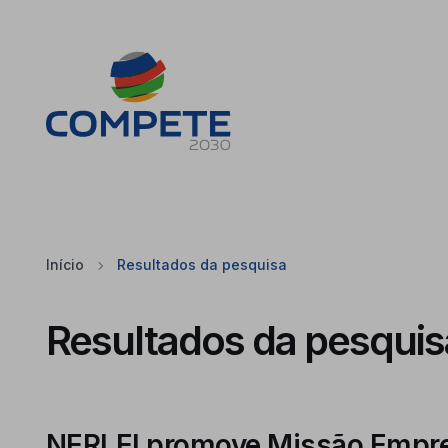
Saltar para o conteúdo principal da página
Cookies
Início
Resultados da pesquisa
Resultados da pesquis
NERLEI promove Missão Empres