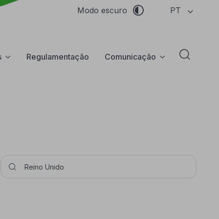
PT
Modo escuro
s
Regulamentação
Comunicação
Abrir f
Pesquisar