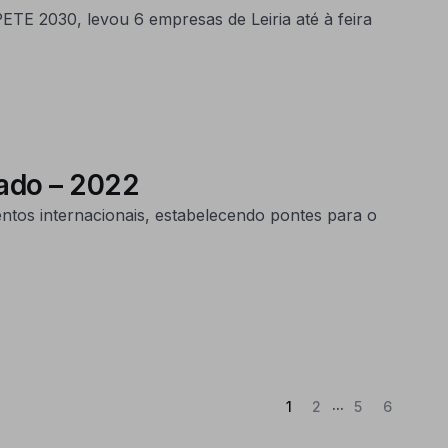
TE 2030, levou 6 empresas de Leiria até à feira
çado – 2022
ntos internacionais, estabelecendo pontes para o
...
(Atual)
1
2
5
6