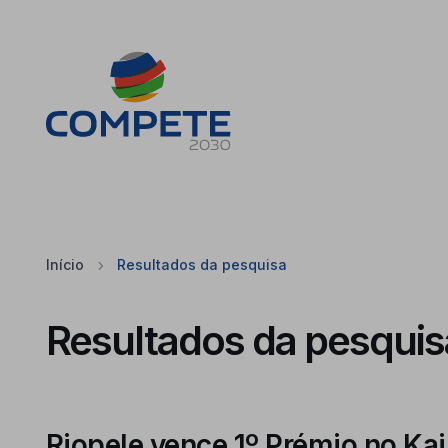
Saltar para o conteúdo principal da página
Cookies
Início
Resultados da pesquisa
Resultados da pesquis
Riopele vence 1º Prémio no Ka