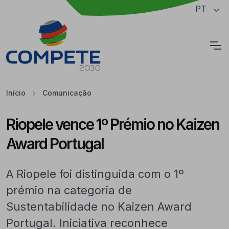
Saltar para o conteúdo principal da página
PT
Cookies
Início
Comunicação
Riopele vence 1º Prémio no Kaizen
Award Portugal
A Riopele foi distinguida com o 1º
prémio na categoria de
Sustentabilidade no Kaizen Award
Portugal. Iniciativa reconhece