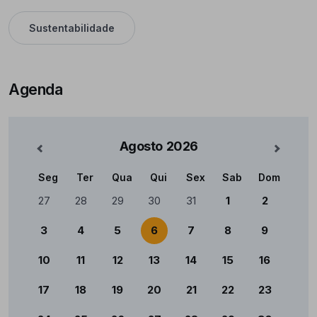
Sustentabilidade
Agenda
Agosto
2026
nterior
Mês Se
Seg
Ter
Qua
Qui
Sex
Sab
Dom
Calendário
27
28
29
30
31
1
2
3
4
5
6
7
8
9
10
11
12
13
14
15
16
17
18
19
20
21
22
23