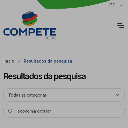
Saltar para o conteúdo principal da página
PT
Cookies
Início
Resultados da pesquisa
Resultados da pesquisa
Pesquisar