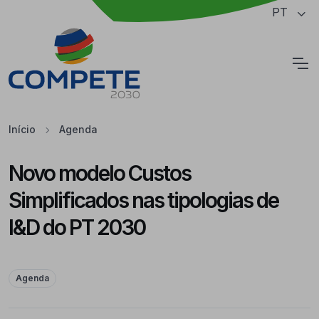
Saltar para o conteúdo principal da página
PT
Cookies
Início
Agenda
Novo modelo Custos
Simplificados nas tipologias de
I&D do PT 2030
Agenda