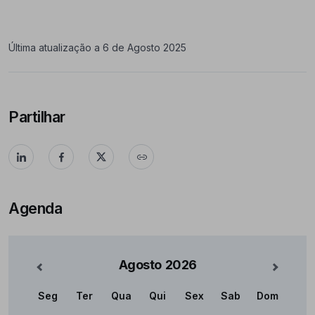
Última atualização a 6 de Agosto 2025
Partilhar
Agenda
Agosto
2026
nterior
Mês Se
Seg
Ter
Qua
Qui
Sex
Sab
Dom
Calendário