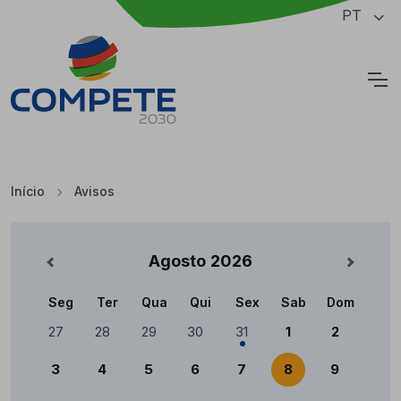
Saltar para o conteúdo principal da página
PT
Cookies
Início
Avisos
Avisos
Agosto
2026
nterior
Mês Se
Seg
Ter
Qua
Qui
Sex
Sab
Dom
Calendário
27
28
29
30
31
1
2
3
4
5
6
7
8
9