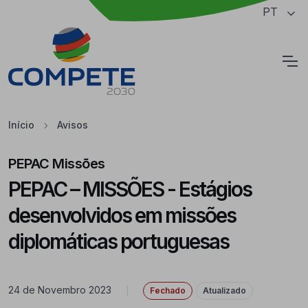
Saltar para o conteúdo principal da página
PT
Cookies
Início
Avisos
PEPAC Missões
PEPAC – MISSÕES - Estágios
desenvolvidos em missões
diplomáticas portuguesas
24 de Novembro 2023
|
Fechado
Atualizado