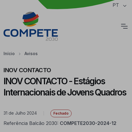
Saltar para o conteúdo principal da página
PT
Cookies
Início
Avisos
INOV CONTACTO
INOV CONTACTO - Estágios
Internacionais de Jovens Quadros
31 de Julho 2024
|
Fechado
Referência Balcão 2030:
COMPETE2030-2024-12