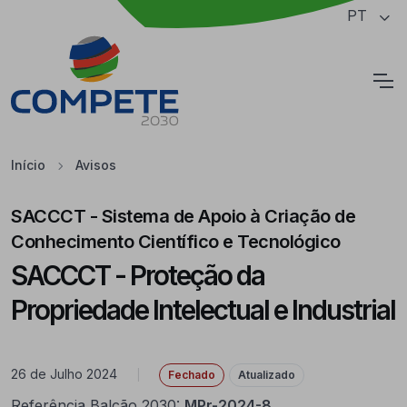
Saltar para o conteúdo principal da página
PT
Cookies
Início
Avisos
SACCCT - Sistema de Apoio à Criação de
Conhecimento Científico e Tecnológico
SACCCT - Proteção da
Propriedade Intelectual e Industrial
26 de Julho 2024
|
Fechado
Atualizado
Referência Balcão 2030:
MPr-2024-8