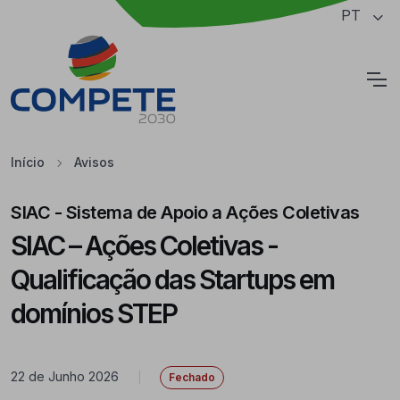
Saltar para o conteúdo principal da página
PT
Cookies
Início
Avisos
SIAC - Sistema de Apoio a Ações Coletivas
SIAC – Ações Coletivas -
Qualificação das Startups em
domínios STEP
22 de Junho 2026
|
Fechado