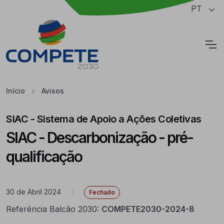
Saltar para o conteúdo principal da página
PT
Cookies
Início
Avisos
SIAC - Sistema de Apoio a Ações Coletivas
SIAC - Descarbonização - pré-
qualificação
30 de Abril 2024
|
Fechado
Referência Balcão 2030:
COMPETE2030-2024-8