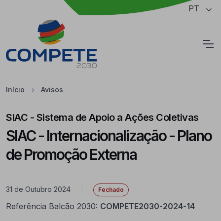
Saltar para o conteúdo principal da página
PT
Cookies
Início
Avisos
SIAC - Sistema de Apoio a Ações Coletivas
SIAC - Internacionalização - Plano
de Promoção Externa
31 de Outubro 2024
|
Fechado
Referência Balcão 2030:
COMPETE2030-2024-14