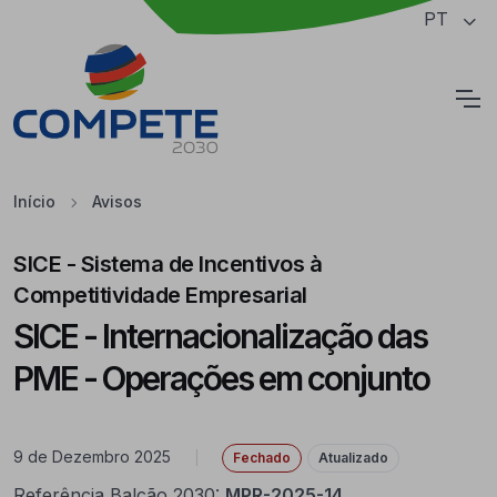
Saltar para o conteúdo principal da página
PT
Cookies
Início
Avisos
SICE - Sistema de Incentivos à
Competitividade Empresarial
SICE - Internacionalização das
PME - Operações em conjunto
9 de Dezembro 2025
|
Fechado
Atualizado
Referência Balcão 2030:
MPR-2025-14