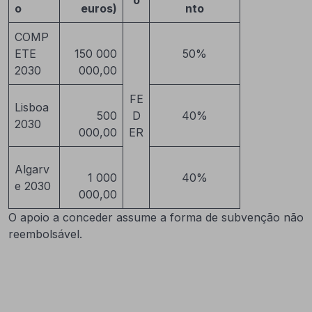
o
o
euros)
nto
COMP
ETE
150 000
50%
2030
000,00
FE
Lisboa
500
D
40%
2030
000,00
ER
Algarv
1 000
40%
e 2030
000,00
O apoio a conceder assume a forma de subvenção não
reembolsável.