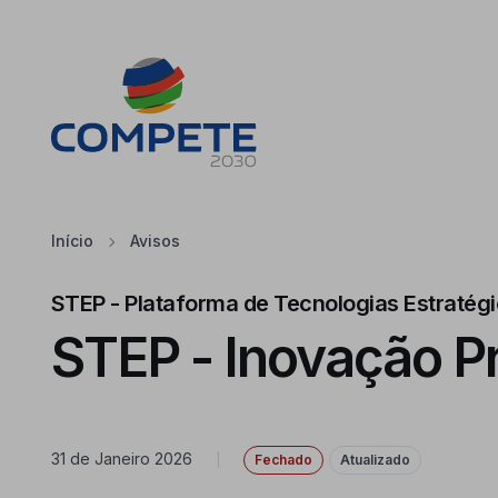
Saltar para o conteúdo principal da página
Cookies
Início
Avisos
STEP - Plataforma de Tecnologias Estratég
STEP - Inovação Pr
31 de Janeiro 2026
|
Fechado
Atualizado