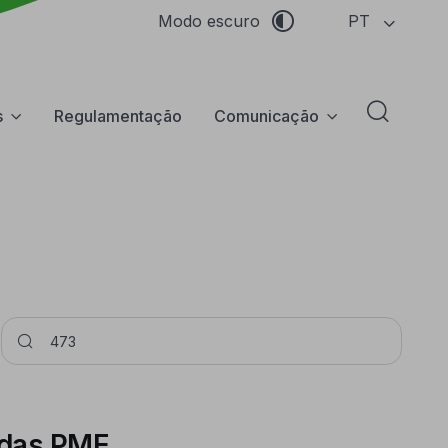
PT
Modo escuro
s
Regulamentação
Comunicação
Abrir f
Pesquisar
 das PME