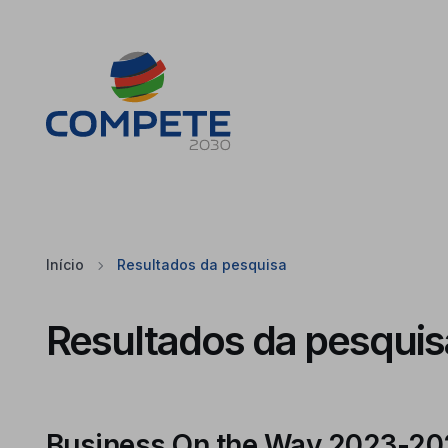
Saltar para o conteúdo principal da página
Cookies
Início
Resultados da pesquisa
Resultados da pesquis
Business On the Way 2023-202