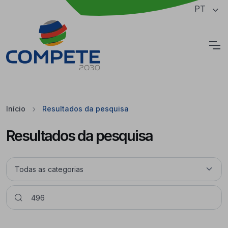
Saltar para o conteúdo principal da página
PT
Cookies
Início
Resultados da pesquisa
Resultados da pesquisa
Pesquisar