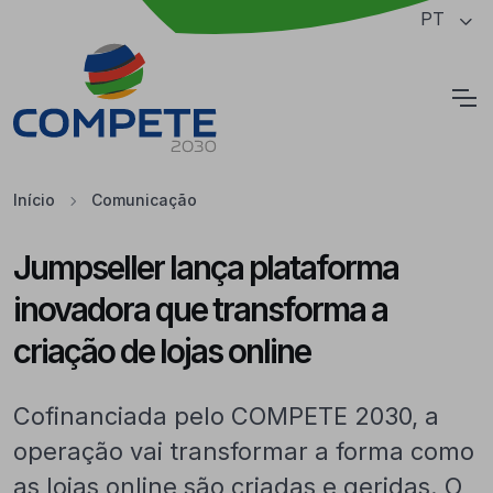
Saltar para o conteúdo principal da página
PT
Cookies
Início
Comunicação
Jumpseller lança plataforma
inovadora que transforma a
criação de lojas online
Cofinanciada pelo COMPETE 2030, a
operação vai transformar a forma como
as lojas online são criadas e geridas. O