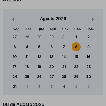
Agosto
2026
nterior
Mês Se
Seg
Ter
Qua
Qui
Sex
Sab
Dom
Calendário
27
28
29
30
31
1
2
3
4
5
6
7
8
9
10
11
12
13
14
15
16
17
18
19
20
21
22
23
24
25
26
27
28
29
30
31
1
2
3
4
5
6
08 de Agosto 2026