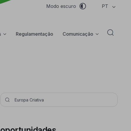
PT
Modo escuro
s
Regulamentação
Comunicação
Abrir f
Pesquisar
e oportunidades