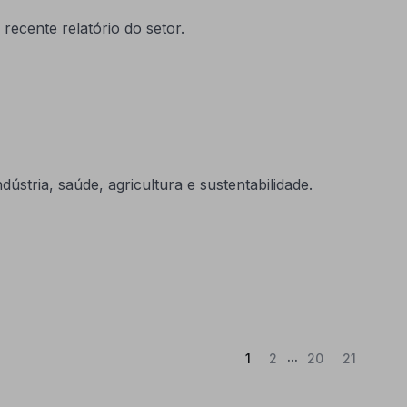
recente relatório do setor.
ústria, saúde, agricultura e sustentabilidade.
...
(Atual)
1
2
20
21