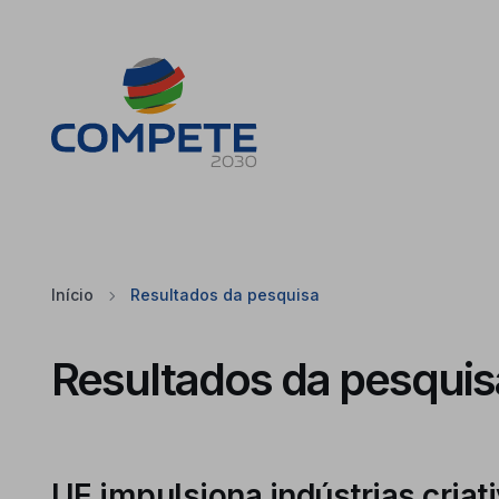
Saltar para o conteúdo principal da página
Cookies
Início
Resultados da pesquisa
Resultados da pesquis
UE impulsiona indústrias cria