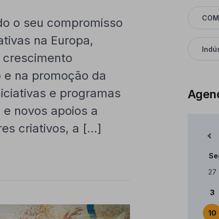
COM
ado o seu compromisso
ativas na Europa,
Indús
o crescimento
o e na promoção da
niciativas e programas
Agen
 e novos apoios a
es criativos, a […]
Mês Anterior
Se
Cale
27
3
10