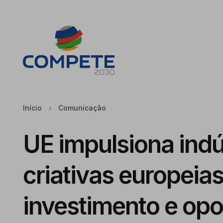
Saltar para o conteúdo principal da página
Cookies
Início
Comunicação
UE impulsiona indú
criativas europeia
investimento e op