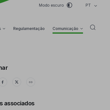
PT
Modo escuro
s
Regulamentação
Comunicação
Abrir f
har
s associados