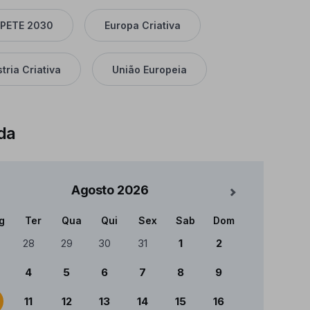
PETE 2030
Europa Criativa
tria Criativa
União Europeia
da
Agosto
2026
Mês Seguinte
g
Ter
Qua
Qui
Sex
Sab
Dom
ndário
28
29
30
31
1
2
4
5
6
7
8
9
11
12
13
14
15
16