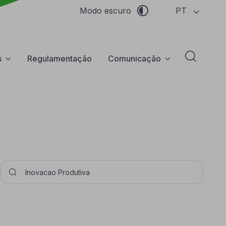
PT
Modo escuro
s
Regulamentação
Comunicação
Abrir f
Pesquisar