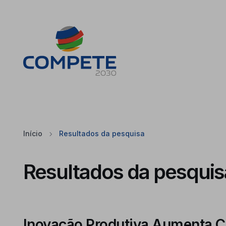
Saltar para o conteúdo principal da página
Cookies
Início
Resultados da pesquisa
Resultados da pesquis
Inovação Produtiva Aumenta 