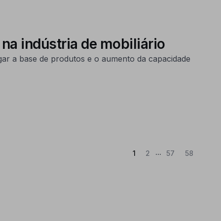
na indústria de mobiliário
argar a base de produtos e o aumento da capacidade
...
(Atual)
1
2
57
58