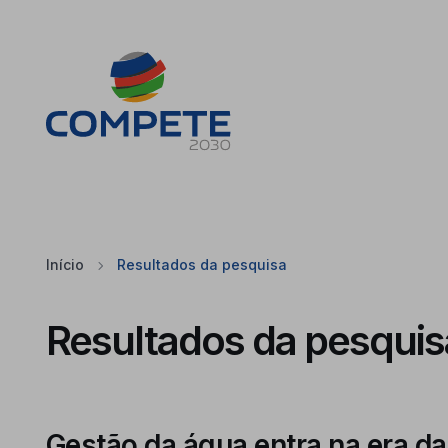
Saltar para o conteúdo principal da página
Cookies
Início
Resultados da pesquisa
Resultados da pesquis
Gestão da água entra na era da