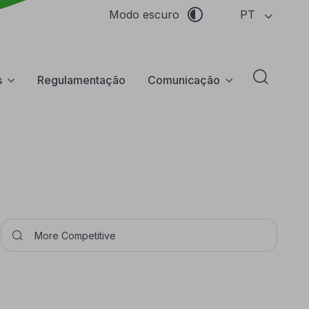
PT
Modo escuro
s
Regulamentação
Comunicação
Abrir f
Pesquisar