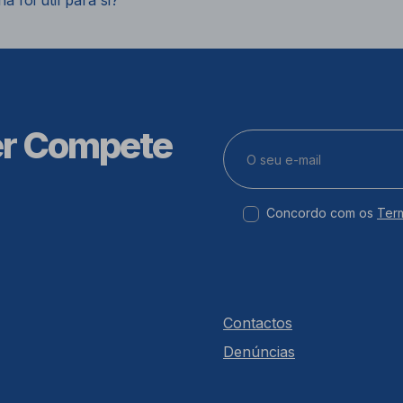
a foi útil para si?
er Compete
Concordo com os
Ter
Contactos
Denúncias