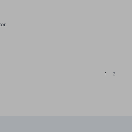
or.
(Atual)
1
2