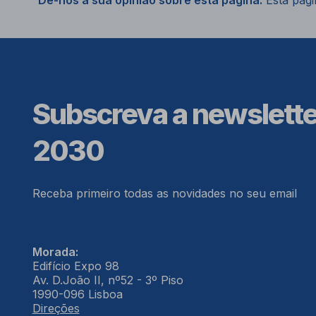
Dê-nos a sua opinião sobre esta página.
Esta págin
Subscreva a newslett
2030
Receba primeiro todas as novidades no seu email
Morada:
Edifício Expo 98
Av. D.João II, nº52 - 3º Piso
1990-096 Lisboa
Direções