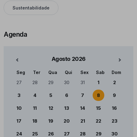
Sustentabilidade
Agenda
Agosto
2026
nterior
Mês Se
Seg
Ter
Qua
Qui
Sex
Sab
Dom
Calendário
27
28
29
30
31
1
2
3
4
5
6
7
8
9
10
11
12
13
14
15
16
17
18
19
20
21
22
23
24
25
26
27
28
29
30