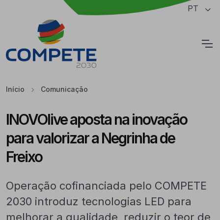
Saltar para o conteúdo principal da página
PT
Cookies
Início
Comunicação
INOVOlive aposta na inovação
para valorizar a Negrinha de
Freixo
Operação cofinanciada pelo COMPETE
2030 introduz tecnologias LED para
melhorar a qualidade, reduzir o teor de