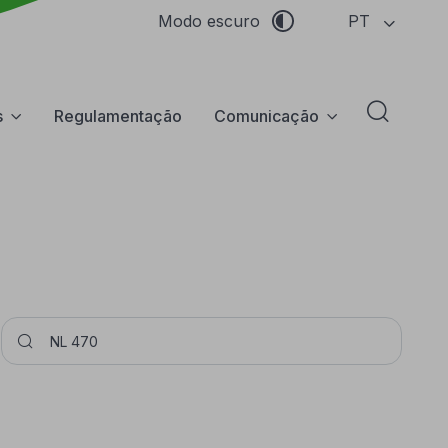
PT
Modo escuro
s
Regulamentação
Comunicação
Abrir f
Pesquisar