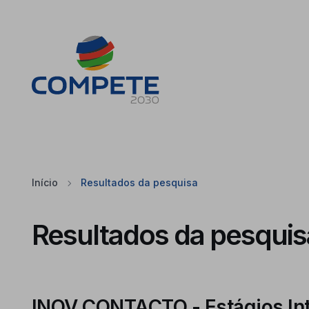
Saltar para o conteúdo principal da página
Cookies
Início
Resultados da pesquisa
Resultados da pesquis
INOV CONTACTO - Estágios Int