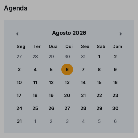
Agenda
Agosto
2026
nterior
Mês Se
Seg
Ter
Qua
Qui
Sex
Sab
Dom
Calendário
27
28
29
30
31
1
2
3
4
5
6
7
8
9
10
11
12
13
14
15
16
17
18
19
20
21
22
23
24
25
26
27
28
29
30
31
1
2
3
4
5
6