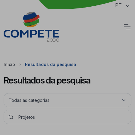
Saltar para o conteúdo principal da página
PT
Cookies
Início
Resultados da pesquisa
Resultados da pesquisa
Pesquisar