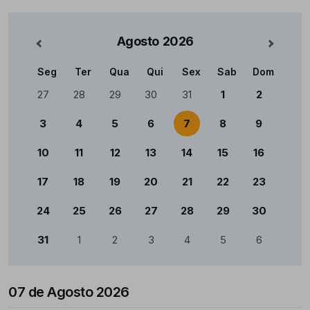
Agosto
2026
nterior
Mês Se
Seg
Ter
Qua
Qui
Sex
Sab
Dom
Calendário
27
28
29
30
31
1
2
3
4
5
6
7
8
9
10
11
12
13
14
15
16
17
18
19
20
21
22
23
24
25
26
27
28
29
30
31
1
2
3
4
5
6
07 de Agosto 2026