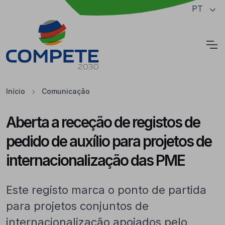
Saltar para o conteúdo principal da página
PT
Cookies
Início
Comunicação
Aberta a receção de registos de
pedido de auxílio para projetos de
internacionalização das PME
Este registo marca o ponto de partida
para projetos conjuntos de
internacionalização apoiados pelo