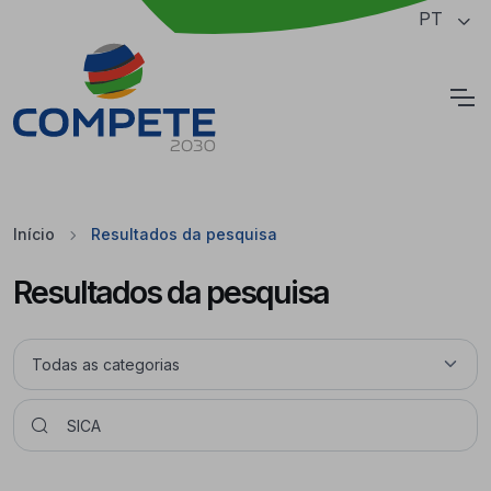
Saltar para o conteúdo principal da página
PT
Cookies
Início
Resultados da pesquisa
Resultados da pesquisa
Pesquisar