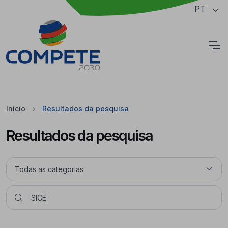
Saltar para o conteúdo principal da página
PT
Cookies
Início
Resultados da pesquisa
Resultados da pesquisa
Pesquisar