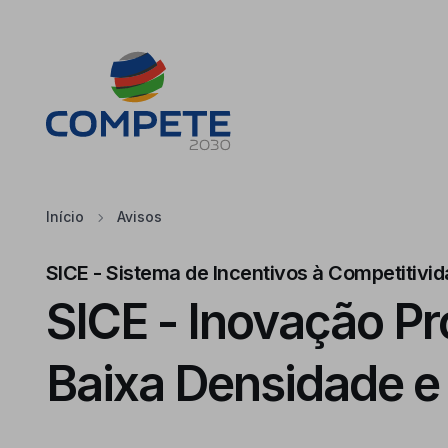
Saltar para o conteúdo principal da página
Cookies
Início
Avisos
SICE - Sistema de Incentivos à Competitivi
SICE - Inovação Pro
Baixa Densidade e 