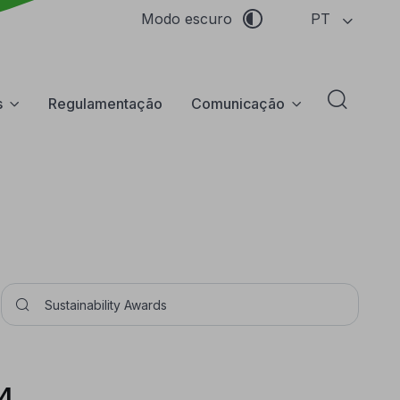
PT
Modo escuro
s
Regulamentação
Comunicação
Abrir f
Pesquisar
24