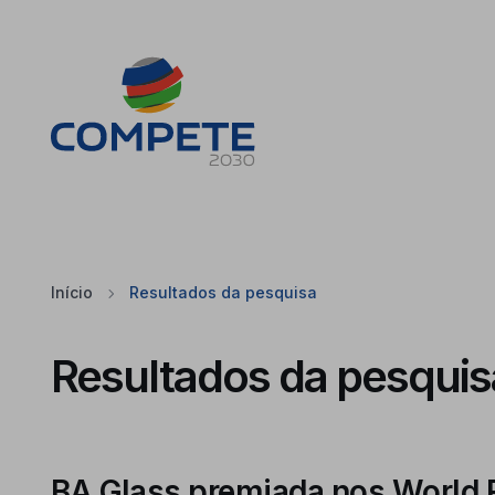
Saltar para o conteúdo principal da página
Cookies
Início
Resultados da pesquisa
Resultados da pesquis
BA Glass premiada nos World 