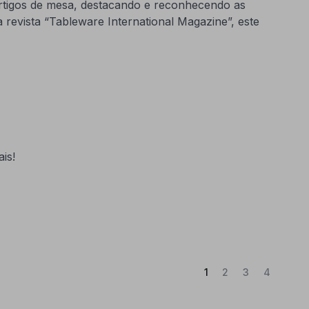
artigos de mesa, destacando e reconhecendo as
 revista “Tableware International Magazine”, este
is!
(Atual)
1
2
3
4