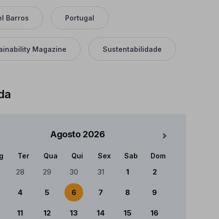
el Barros
Portugal
ainability Magazine
Sustentabilidade
da
Agosto
2026
Mês Seguinte
g
Ter
Qua
Qui
Sex
Sab
Dom
ndário
28
29
30
31
1
2
4
5
6
7
8
9
11
12
13
14
15
16