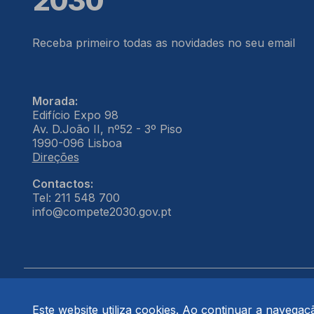
2030
Receba primeiro todas as novidades no seu email
Morada:
Edifício Expo 98
Av. D.João II, nº52 - 3º Piso
1990-096 Lisboa
Direções
Contactos:
Tel: 211 548 700
info@compete2030.gov.pt
Este website utiliza cookies. Ao continuar a navegação
© COMPETE 2030. Todos os direitos reservados.