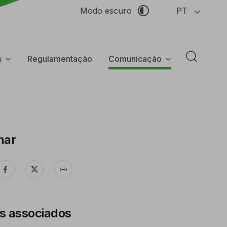
PT
Modo escuro
s
Regulamentação
Comunicação
Abrir f
har
s associados