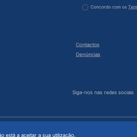
Concordo com os
Ter
Contactos
Denúncias
Siga-nos nas redes sociais
 está a aceitar a sua utilização.