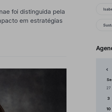
Isab
nae foi distinguida pela
impacto em estratégias
Sust
Agen
Mês Anterior
Se
Cale
27
3
10