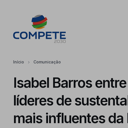
Saltar para o conteúdo principal da página
Cookies
Início
Comunicação
Isabel Barros entre
líderes de sustenta
mais influentes da