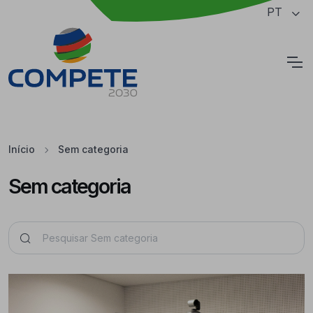
Saltar para o conteúdo principal da página
PT
Cookies
Início
Sem categoria
Sem categoria
Pesquisar