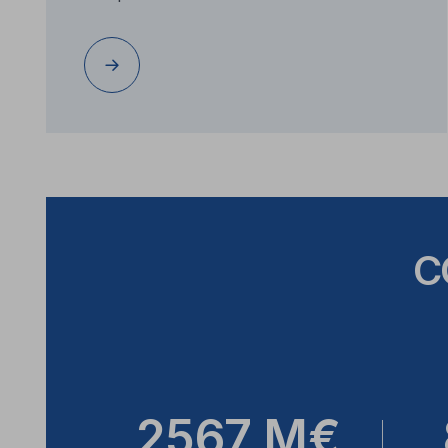
C
2567 M€