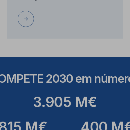
OMPETE 2030 em númer
3.905 M€
815 M€
400 M