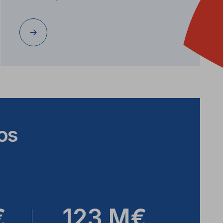
os
€
123 M€