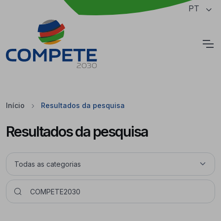
Saltar para o conteúdo principal da página
PT
Cookies
Início
Resultados da pesquisa
Resultados da pesquisa
Pesquisar