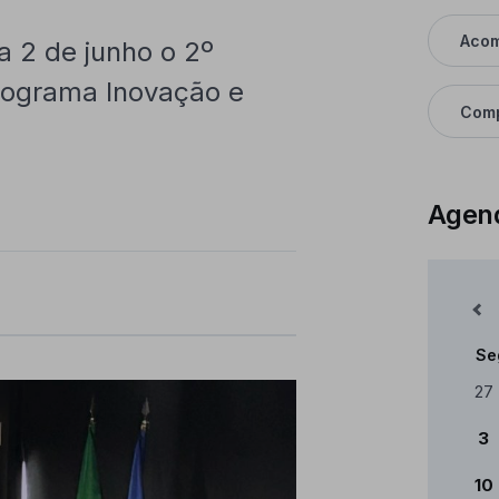
Aco
 2 de junho o 2º
ograma Inovação e
Comp
Agen
Mês Anterior
Se
Cale
27
3
10