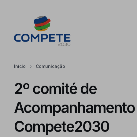
Saltar para o conteúdo principal da página
Cookies
Início
Comunicação
2º comité de
Acompanhamento
Compete2030