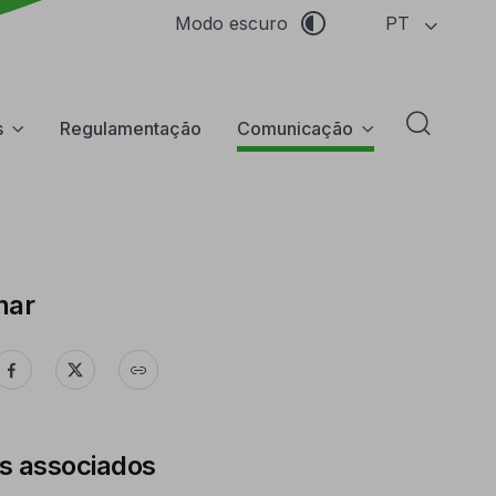
PT
Modo escuro
s
Regulamentação
Comunicação
Abrir f
har
s associados