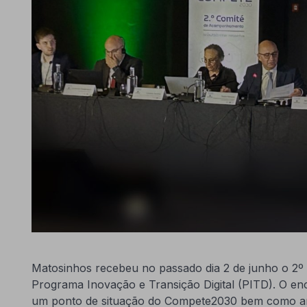
Matosinhos recebeu no passado dia 2 de junho o 
Programa Inovação e Transição Digital (PITD). O en
um ponto de situação do Compete2030 bem como anal