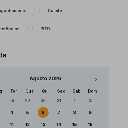
mpanhamento
Comité
etências
PITD
da
Agosto
2026
Mês Seguinte
g
Ter
Qua
Qui
Sex
Sab
Dom
ndário
28
29
30
31
1
2
4
5
6
7
8
9
11
12
13
14
15
16