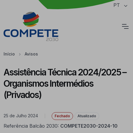
Saltar para o conteúdo principal da página
PT
Cookies
Início
Avisos
Assistência Técnica 2024/2025 –
Organismos Intermédios
(Privados)
25 de Julho 2024
|
Fechado
Atualizado
Referência Balcão 2030:
COMPETE2030-2024-10