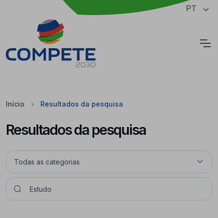
Saltar para o conteúdo principal da página
PT
Cookies
Início
Resultados da pesquisa
Resultados da pesquisa
Pesquisar