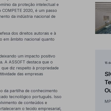
ínio da proteção intelectual e
elo COMPETE 2020, é um passo
mento da indústria nacional de
esa dos direitos autorais e à
to em âmbito nacional quanto
 deixando um impacto positivo
ma. A ASSOFT destaca que o
15 
 que diz respeito à propriedade
SI
titividade das empresas
Te
Ou
ão da partilha de conhecimento
cado tecnológico português. Isso
MP
volvimento de conteúdos e
ortaleceram o tecido empresarial,