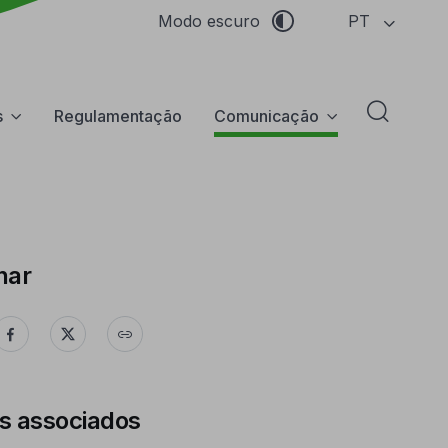
PT
Modo escuro
s
Regulamentação
Comunicação
Abrir f
har
s associados