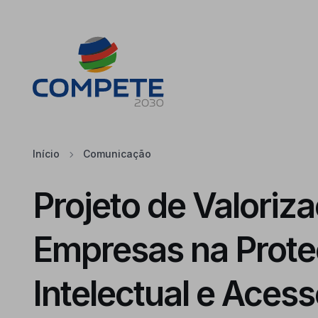
Saltar para o conteúdo principal da página
Cookies
Início
Comunicação
Projeto de Valoriz
Empresas na Prot
Intelectual e Aces