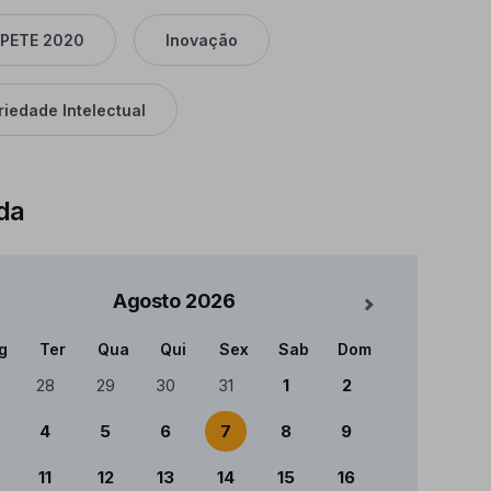
PETE 2020
Inovação
riedade Intelectual
da
Agosto
2026
Mês Seguinte
g
Ter
Qua
Qui
Sex
Sab
Dom
ndário
28
29
30
31
1
2
4
5
6
7
8
9
11
12
13
14
15
16