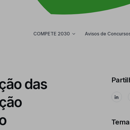
COMPETE 2030
Avisos de Concurso
ação das
Partil
eção
so
Tema