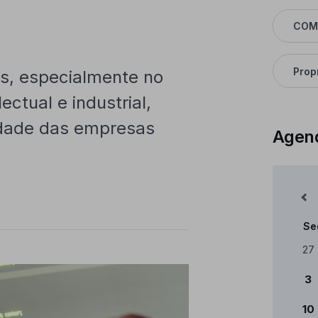
COM
Prop
is, especialmente no
ectual e industrial,
idade das empresas
Agen
Mês Anterior
Se
Cale
27
3
10