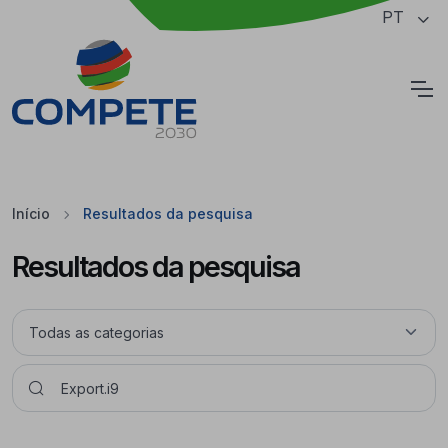
Saltar para o conteúdo principal da página
PT
Cookies
Início
Resultados da pesquisa
Resultados da pesquisa
Pesquisar