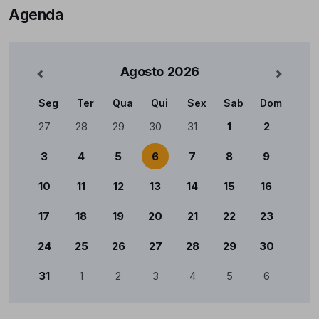
Agenda
Agosto
2026
nterior
Mês Se
Seg
Ter
Qua
Qui
Sex
Sab
Dom
Calendário
27
28
29
30
31
1
2
3
4
5
6
7
8
9
10
11
12
13
14
15
16
17
18
19
20
21
22
23
24
25
26
27
28
29
30
31
1
2
3
4
5
6