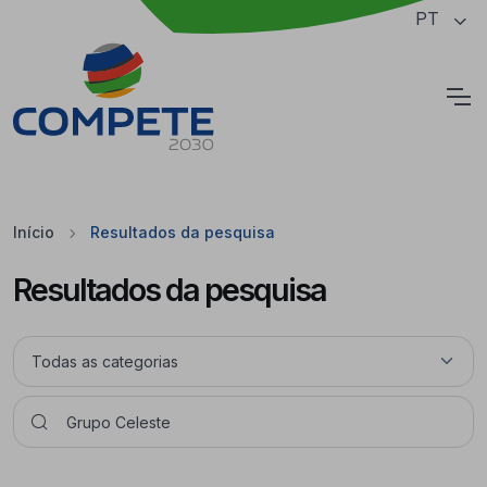
Saltar para o conteúdo principal da página
PT
Cookies
Início
Resultados da pesquisa
Resultados da pesquisa
Pesquisar