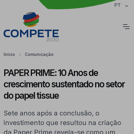
Saltar para o conteúdo principal da página
PT
Cookies
Início
Comunicação
PAPER PRIME: 10 Anos de
crescimento sustentado no setor
do papel tissue
Sete anos após a conclusão, o
investimento que resultou na criação
da Paper Prime revela-se como um