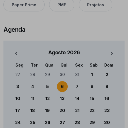
Paper Prime
PME
Projetos
Agenda
Agosto
2026
nterior
Mês Se
Seg
Ter
Qua
Qui
Sex
Sab
Dom
Calendário
27
28
29
30
31
1
2
3
4
5
6
7
8
9
10
11
12
13
14
15
16
17
18
19
20
21
22
23
24
25
26
27
28
29
30