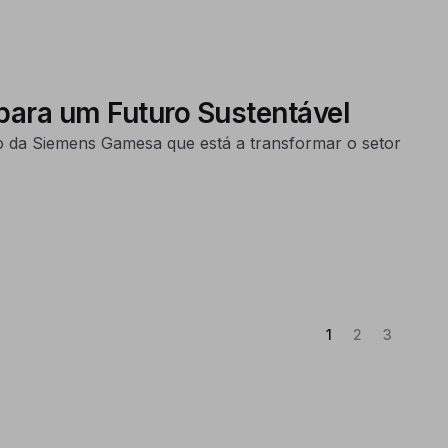
para um Futuro Sustentável
 da Siemens Gamesa que está a transformar o setor
(Atual)
1
2
3