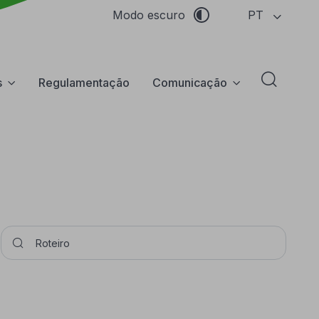
PT
Modo escuro
s
Regulamentação
Comunicação
Abrir f
Pesquisar