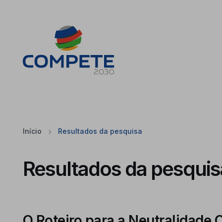
Saltar para o conteúdo principal da página
Cookies
Início
Resultados da pesquisa
Resultados da pesquis
O Roteiro para a Neutralidade