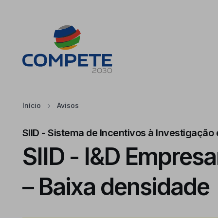
Saltar para o conteúdo principal da página
Cookies
Início
Avisos
SIID - Sistema de Incentivos à Investigaçã
SIID - I&D Empresar
– Baixa densidade