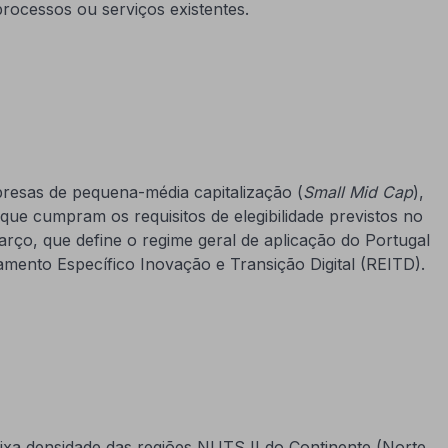
processos ou serviços existentes.
esas de pequena-média capitalização (
Small Mid Cap
),
que cumpram os requisitos de elegibilidade previstos no
arço, que define o regime geral de aplicação do Portugal
amento Específico Inovação e Transição Digital (REITD).
aixa densidade das regiões NUTS II do Continente (Norte,