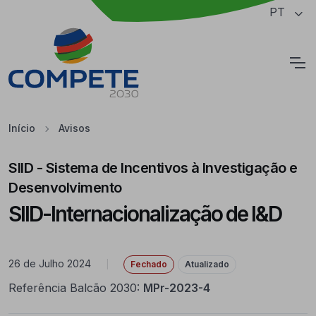
Saltar para o conteúdo principal da página
PT
Cookies
Início
Avisos
SIID - Sistema de Incentivos à Investigação e
Desenvolvimento
SIID-Internacionalização de I&D
26 de Julho 2024
|
Fechado
Atualizado
Referência Balcão 2030:
MPr-2023-4