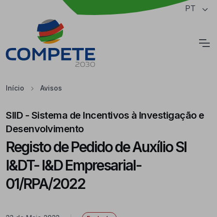
Saltar para o conteúdo principal da página
PT
Cookies
Início
Avisos
SIID - Sistema de Incentivos à Investigação e
Desenvolvimento
Registo de Pedido de Auxílio SI
I&DT- I&D Empresarial-
01/RPA/2022